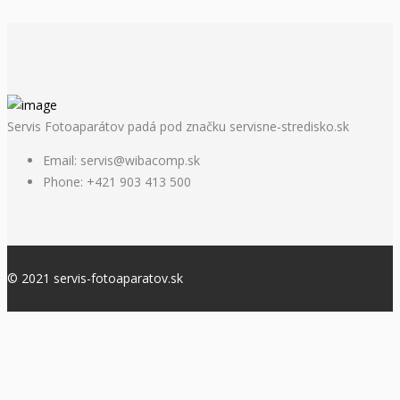
Servis Fotoaparátov padá pod značku servisne-stredisko.sk
Email:
servis@wibacomp.sk
Phone:
+421 903 413 500
© 2021 servis-fotoaparatov.sk