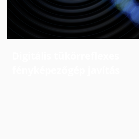
Digitális tükörreflexes
fényképezőgép javítás