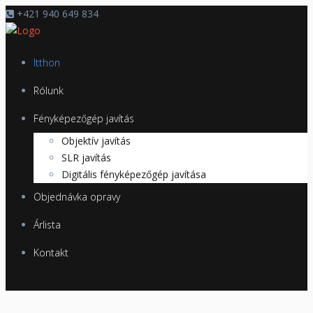
+421 940 649 834
Itthon
Rólunk
Fényképezőgép javítás
Objektív javítás
SLR javítás
Digitális fényképezőgép javítása
Objednávka opravy
Árlista
Kontakt